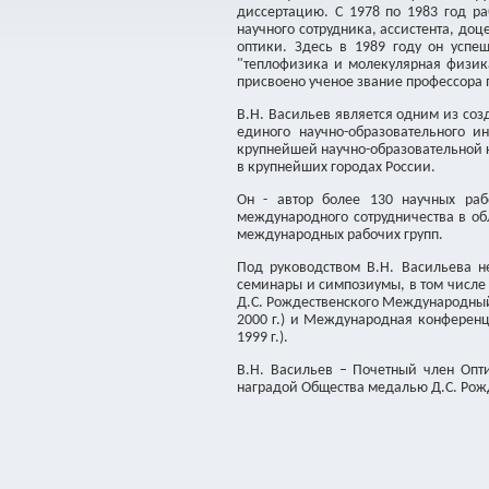
диссертацию. С 1978 по 1983 год ра
научного сотрудника, ассистента, доц
оптики. Здесь в 1989 году он успе
"теплофизика и молекулярная физика
присвоено ученое звание профессора 
В.Н. Васильев является одним из со
единого научно-образовательного и
крупнейшей научно-образовательной 
в крупнейших городах России.
Он - автор более 130 научных раб
международного сотрудничества в о
международных рабочих групп.
Под руководством В.Н. Васильева 
семинары и симпозиумы, в том числе
Д.С. Рождественского Международный о
2000 г.) и Международная конференц
1999 г.).
В.Н. Васильев – Почетный член Опти
наградой Общества медалью Д.С. Рож