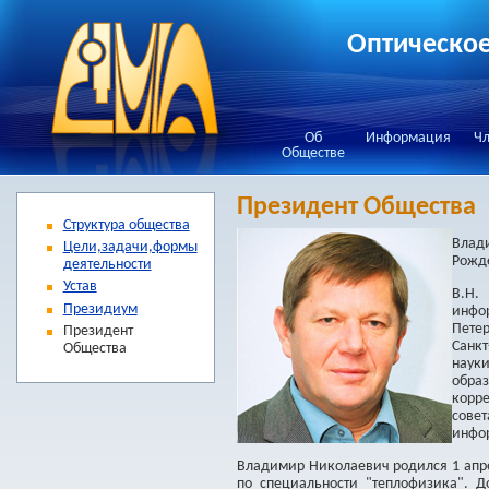
Оптическое
Об
Информация
Чл
Обществе
Президент Общества
Структура общества
Влад
Цели,задачи,формы
Рожде
деятельности
Устав
В.Н.
Президиум
инфор
Петер
Президент
Санкт
Общества
наук
обра
корр
совет
инфо
Владимир Николаевич родился 1 апре
по специальности "теплофизика". 