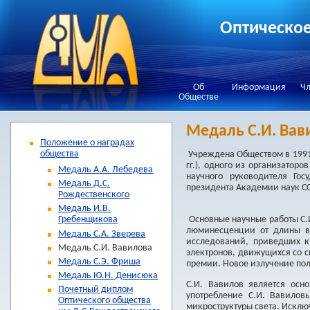
Оптическое
Об
Информация
Чл
Обществе
Медаль С.И. Вав
Положение о наградах
общества
Учреждена Обществом в 1991 
гг.), одного из организатор
Медаль А.А. Лебедева
научного руководителя Гос
Медаль Д.С.
президента Академии наук ССС
Рождественского
Медаль И.В.
Основные научные работы С.
Гребенщикова
люминесценции от длины во
Медаль С.А. Зверева
исследований, приведших 
Медаль С.И. Вавилова
электронов, движущихся со св
Медаль С.Э. Фриша
премии. Новое излучение по
Медаль Ю.Н. Денисюка
С.И. Вавилов является осн
Почетный диплом
употребление С.И. Вавилов
Оптического общества
микроструктуры света. Исключ