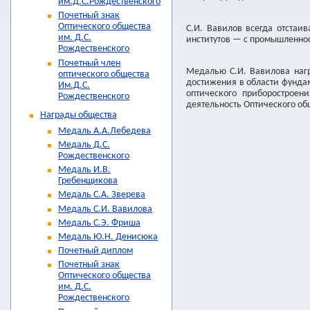
им.Д.С.Рождественского
Почетный знак
Оптического общества
С.И. Вавилов всегда отстаи
им. Д.С.
институтов — с промышленно
Рождественского
Почетный член
Медалью С.И. Вавилова наг
оптического общества
достижения в области фундам
Им.Д.С.
оптического приборостроен
Рождественского
деятельность Оптического об
Награды общества
Медаль А.А.Лебедева
Медаль Д.С.
Рождественского
Медаль И.В.
Гребенщикова
Медаль С.А. Зверева
Медаль С.И. Вавилова
Медаль С.Э. Фриша
Медаль Ю.Н. Денисюка
Почетный диплом
Почетный знак
Оптического общества
им. Д.С.
Рождественского