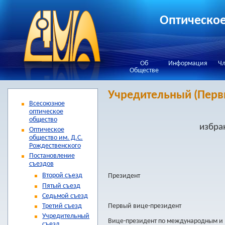
Оптическое
Об
Информация
Чл
Обществе
Учредительный (Перв
Всесоюзное
оптическое
общество
избра
Оптическое
общество им. Д.С.
Рождественского
Постановление
съездов
Второй съезд
Президент
Пятый съезд
Седьмой съезд
Первый вице-президент
Третий съезд
Учредительный
Вице-президент по международным и
съезд