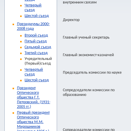
внутренним связям
Четверый
съезд
Шестой съезд
Директор
Президиумы 2000-
2008 года
Второй съезд
Главный ученый секретарь
Пятый съезд
Седьмой съезд
Третий съезд
Главный экономист-казначей
Учредительный
(Первый)съезд
Четвертый
Председатель комиссии по науке
съезд
Шестой съезд
Президент
Сопредседатели комиссии по
Оптического
образованию
общества Г.Т.
Петровский. (1931-
2005 гг.)
Первый президент
Оптического
общества М.М.
Мирошников
Сопредседатели комиссии по